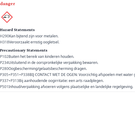
danger
Hazard Statements
H290
Kan bijtend zijn voor metalen.
H318
Veroorzaakt ernstig oogletsel.
Precautionary Statements
P102
Buiten het bereik van kinderen houden.
P234
Uitsluitend in de oorspronkelijke verpakking bewaren.
P280
Oogbescherming/gelaatsbescherming dragen.
P305+P351+P338
BIJ CONTACT MET DE OGEN: Voorzichtig afspoelen met water ged
P337+P313
Bij aanhoudende oogirritatie: een arts raadplegen.
P501
Inhoud/verpakking afvoeren volgens plaatselijke en landelijke regelgeving.