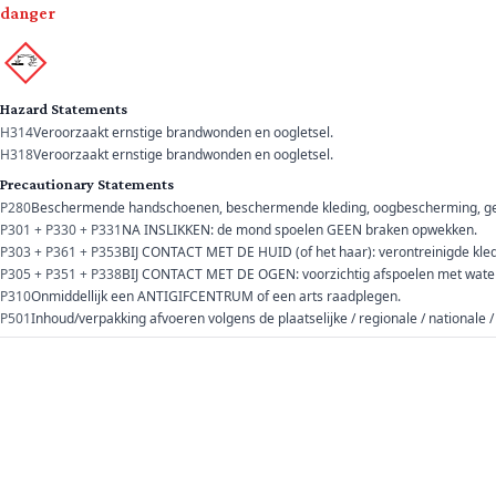
danger
Hazard Statements
H314
Veroorzaakt ernstige brandwonden en oogletsel.
H318
Veroorzaakt ernstige brandwonden en oogletsel.
Precautionary Statements
P280
Beschermende handschoenen, beschermende kleding, oogbescherming, ge
P301 + P330 + P331
NA INSLIKKEN: de mond spoelen GEEN braken opwekken.
P303 + P361 + P353
BIJ CONTACT MET DE HUID (of het haar): verontreinigde kled
P305 + P351 + P338
BIJ CONTACT MET DE OGEN: voorzichtig afspoelen met water g
P310
Onmiddellijk een ANTIGIFCENTRUM of een arts raadplegen.
P501
Inhoud/verpakking afvoeren volgens de plaatselijke / regionale / nationale /